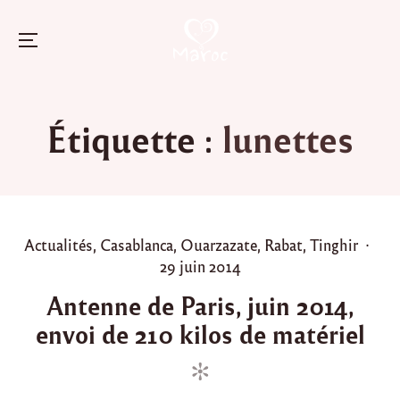
Menu
Skip
to
Étiquette :
lunettes
content
P
Actualités
,
Casablanca
,
Ouarzazate
,
Rabat
,
Tinghir
o
P
29 juin 2014
s
o
Antenne de Paris, juin 2014,
t
s
envoi de 210 kilos de matériel
e
t
d
e
i
d
n
o