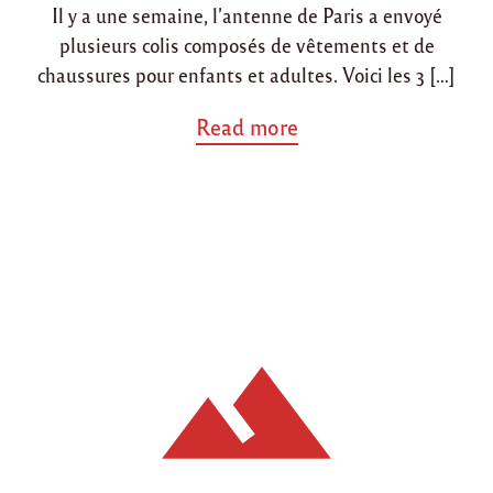
Il y a une semaine, l’antenne de Paris a envoyé
n
plusieurs colis composés de vêtements et de
chaussures pour enfants et adultes. Voici les 3 […]
a
Read more
b
o
u
t
"
A
n
t
e
n
n
e
d
e
P
a
r