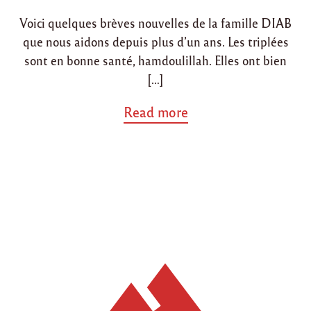
i
o
Voici quelques brèves nouvelles de la famille DIAB
n
n
que nous aidons depuis plus d’un ans. Les triplées
sont en bonne santé, hamdoulillah. Elles ont bien
[…]
a
Read more
b
o
u
t
"
D
e
s
n
o
u
v
e
l
l