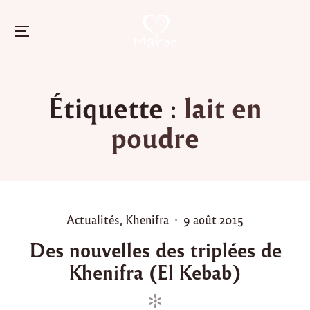
Menu
Skip
to
Étiquette :
lait en
content
poudre
P
P
Actualités
,
Khenifra
9 août 2015
o
o
Des nouvelles des triplées de
s
s
Khenifra (El Kebab)
t
t
e
e
d
d