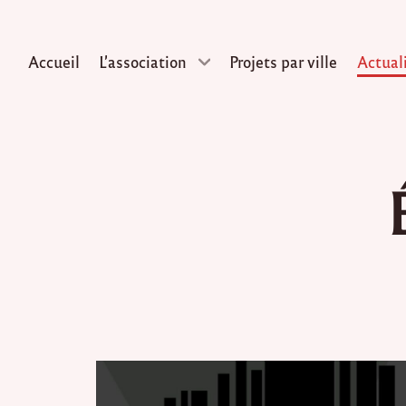
Accueil
L’association
Projets par ville
Actual
Skip
to
content