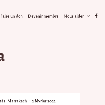
Faire un don
Devenir membre
Nous aider
a
P
tés
,
Marrakech
2 février 2022