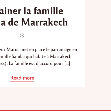
o
ainer la famille
s
t
ba de Marrakech
e
d
o
n
eur Maroc met en place le parrainage en
famille Saniba qui habite à Marrakech
s). La famille est d’accord pour […]
Read more
a
b
o
u
t
"
P