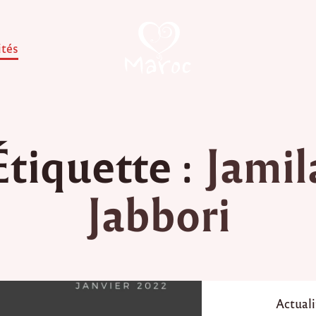
ités
Étiquette :
Jamil
Jabbori
P
Actuali