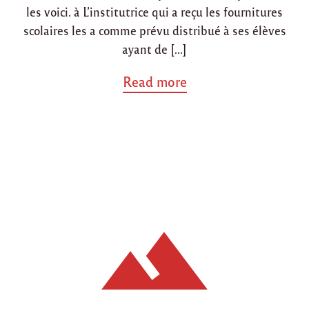
les voici. à L’institutrice qui a reçu les fournitures
scolaires les a comme prévu distribué à ses élèves
ayant de […]
a
Read more
b
o
u
t
"
D
i
s
t
r
i
b
u
t
i
o
n