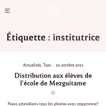
Menu
Skip
to
Étiquette :
institutrice
content
P
P
Actualités
,
Taza
20 octobre 2012
o
o
Distribution aux élèves de
s
s
l’école de Mezguitame
t
t
e
e
d
d
i
o
Nous attendions tous les photos avec impatience!
n
n