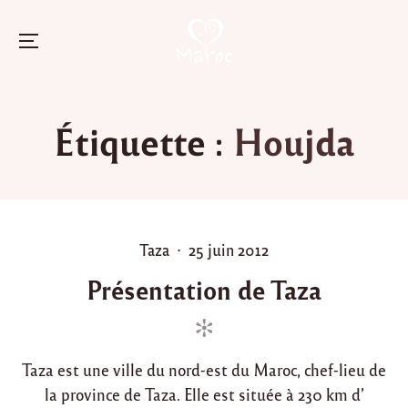
Menu
Skip
to
Étiquette :
Houjda
content
P
P
Taza
25 juin 2012
o
o
Présentation de Taza
s
s
t
t
e
e
d
d
Taza est une ville du nord-est du Maroc, chef-lieu de
i
o
la province de Taza. Elle est située à 230 km d’
n
n