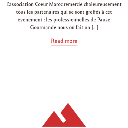
L’association Coeur Maroc remercie chaleureusement
n
tous les partenaires qui se sont greffés à cet
événement : les professionnelles de Pause
Gourmande nous on fait un […]
a
Read more
b
o
u
t
"
R
é
s
u
m
é
d
u
g
o
û