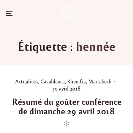
Menu
Skip
to
Étiquette :
hennée
content
P
Actualités
,
Casablanca
,
Khenifra
,
Marrakech
o
P
30 avril 2018
s
o
Résumé du goûter conférence
t
s
de dimanche 29 avril 2018
e
t
d
e
i
d
n
o