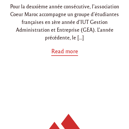
Pour la deuxième année consécutive, l’association
Coeur Maroc accompagne un groupe d’étudiantes
françaises en 1ère année d’IUT Gestion
Administration et Entreprise (GEA). L’année
précédente, le […]
a
Read more
b
o
u
t
"
P
r
o
j
e
t
e
n
p