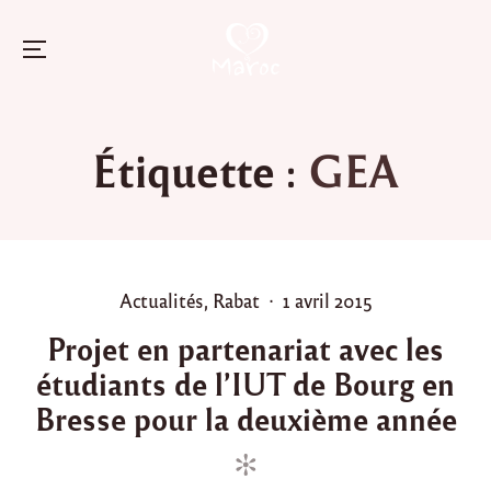
Menu
Skip
to
Étiquette :
GEA
content
P
P
Actualités
,
Rabat
1 avril 2015
o
o
Projet en partenariat avec les
s
s
étudiants de l’IUT de Bourg en
t
t
e
e
Bresse pour la deuxième année
d
d
i
o
n
n