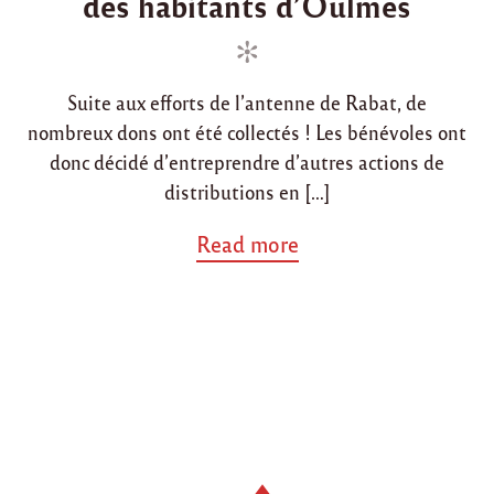
des habitants d’Oulmes
d
d
h
e
i
o
n
n
n
i
f
Suite aux efforts de l’antenne de Rabat, de
r
nombreux dons ont été collectés ! Les bénévoles ont
a
donc décidé d’entreprendre d’autres actions de
)
c
distributions en […]
o
m
a
Read more
p
b
o
o
s
u
é
t
e
"
d
A
e
n
5
t
f
e
i
n
l
n
l
e