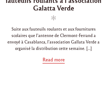
fauteuils roulants à l’association
r
e
e
Galatta Verde
2
d
d
0
1
i
o
4
n
n
,
d
Suite aux fauteuils roulants et aux fournitures
i
scolaires que l’antenne de Clermont-Ferrand a
s
envoyé à Casablanca, l’association Gallata Verde a
t
r
organisé la distribution cette semaine. […]
i
b
a
Read more
u
b
t
o
i
u
o
t
n
"
a
C
u
a
p
s
r
a
è
b
s