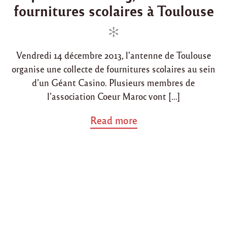
b
fournitures scolaires à Toulouse
t
t
l
e
e
a
d
d
n
c
i
o
a
Vendredi 14 décembre 2013, l’antenne de Toulouse
n
n
"
organise une collecte de fournitures scolaires au sein
d’un Géant Casino. Plusieurs membres de
l’association Coeur Maroc vont […]
a
Read more
b
o
u
t
"
1
4
d
é
c
e