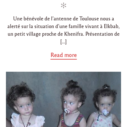
i
o
n
n
Une bénévole de l’antenne de Toulouse nous a
alerté sur la situation d’une famille vivant à Elkbab,
un petit village proche de Khenifra. Présentation de
[…]
a
Read more
b
o
u
t
"
P
a
r
r
a
i
n
e