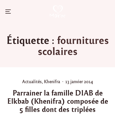
Menu
Skip
to
Étiquette :
fournitures
content
scolaires
P
P
Actualités
,
Khenifra
13 janvier 2014
o
o
Parrainer la famille DIAB de
s
s
Elkbab (Khenifra) composée de
t
t
e
e
5 filles dont des triplées
d
d