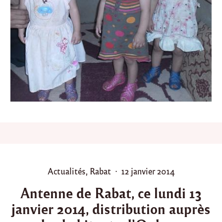
r
l
a
f
a
m
i
l
l
e
D
I
A
B
d
e
E
l
P
P
Actualités
,
Rabat
12 janvier 2014
k
o
o
b
Antenne de Rabat, ce lundi 13
a
s
s
b
janvier 2014, distribution auprès
t
t
(
e
e
K