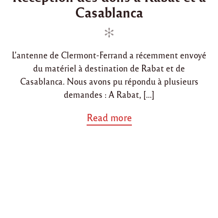
2
Casablanca
t
t
0
e
e
1
d
d
3
à
i
o
T
L’antenne de Clermont-Ferrand a récemment envoyé
n
n
o
du matériel à destination de Rabat et de
u
l
Casablanca. Nous avons pu répondu à plusieurs
o
demandes : A Rabat, […]
u
s
a
Read more
e
b
"
o
u
t
"
R
e
c
e
p
t