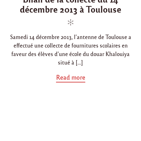
t
décembre 2013 à Toulouse
t
t
e
e
e
u
d
d
i
l
i
o
s
Samedi 14 décembre 2013, l’antenne de Toulouse a
n
n
r
effectué une collecte de fournitures scolaires en
o
u
faveur des élèves d’une école du douar Khalouiya
l
situé à […]
a
n
a
Read more
t
b
s
o
à
u
l
t
’
"
a
B
s
i
s
l
o
a
c
n
i