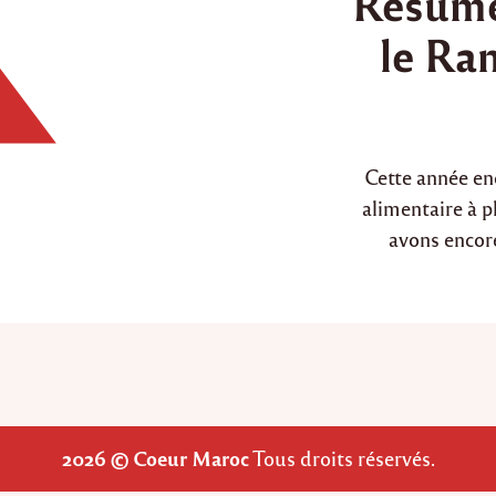
Résumé
d
le Ra
i
n
Cette année enc
alimentaire à p
avons encor
2026 © Coeur Maroc
Tous droits réservés.