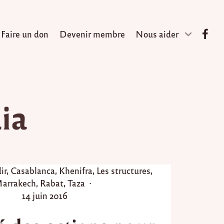
Faire un don
Devenir membre
Nous aider
ia
ir
,
Casablanca
,
Khenifra
,
Les structures
,
arrakech
,
Rabat
,
Taza
P
14 juin 2016
o
s