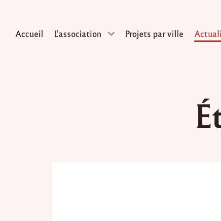
Accueil
L’association
Projets par ville
Actual
Skip
to
É
content