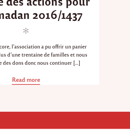
 des actions pour
t
madan 2016/1437
e
d
o
n
ore, l’association a pu offrir un panier
lus d’une trentaine de familles et nous
e des dons donc nous continuer […]
Read more
a
b
o
u
t
"
R
é
s