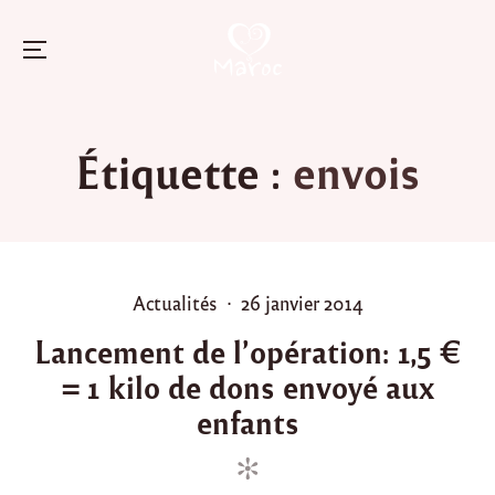
Menu
Skip
to
Étiquette :
envois
content
P
P
Actualités
26 janvier 2014
o
o
Lancement de l’opération: 1,5 €
s
s
= 1 kilo de dons envoyé aux
t
t
e
e
enfants
d
d
i
o
n
n