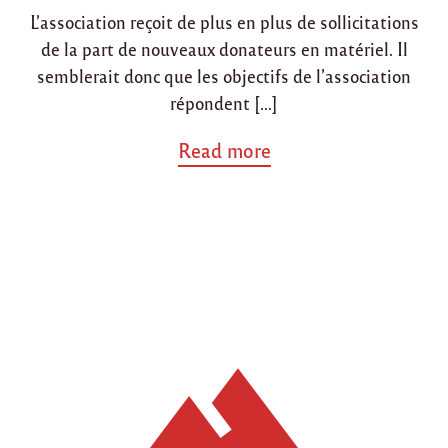
L’association reçoit de plus en plus de sollicitations
de la part de nouveaux donateurs en matériel. Il
semblerait donc que les objectifs de l’association
répondent […]
a
Read more
b
o
u
t
"
L
a
n
c
e
m
e
n
t
d