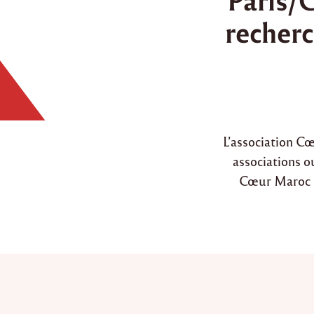
d
recherc
i
n
L’association C
associations ou
Cœur Maroc n