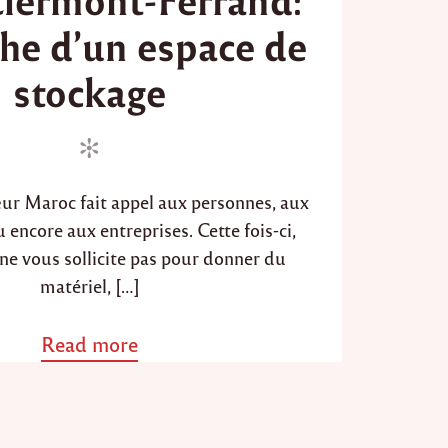
d
he d’un espace de
o
n
stockage
œur Maroc fait appel aux personnes, aux
 encore aux entreprises. Cette fois-ci,
e vous sollicite pas pour donner du
matériel, […]
Read more
a
b
o
u
t
"