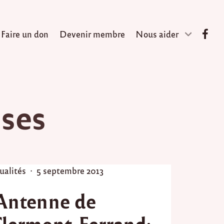
Faire un don
Devenir membre
Nous aider
ises
P
ualités
5 septembre 2013
o
Antenne de
s
t
Clermont-Ferrand:
e