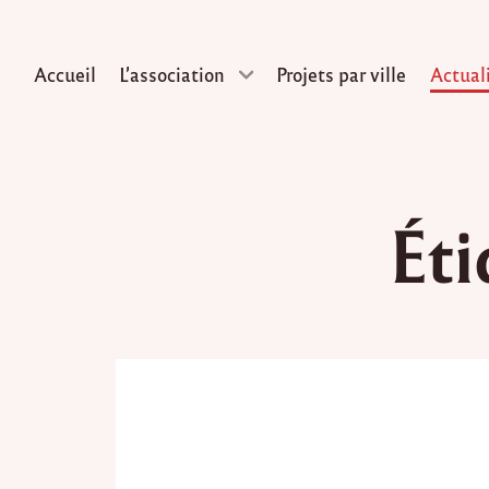
Accueil
L’association
Projets par ville
Actual
Skip
to
Éti
content