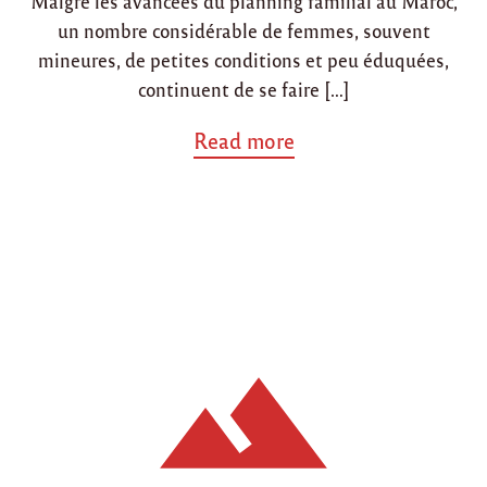
Malgré les avancées du planning familial au Maroc,
i
o
un nombre considérable de femmes, souvent
n
n
mineures, de petites conditions et peu éduquées,
continuent de se faire […]
a
Read more
b
o
u
t
"
L
’
a
v
o
r
t
e
m
e
n