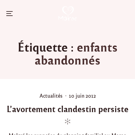
Menu
Skip
to
Étiquette :
enfants
content
abandonnés
P
P
Actualités
10 juin 2012
o
o
L’avortement clandestin persiste
s
s
t
t
e
e
d
d