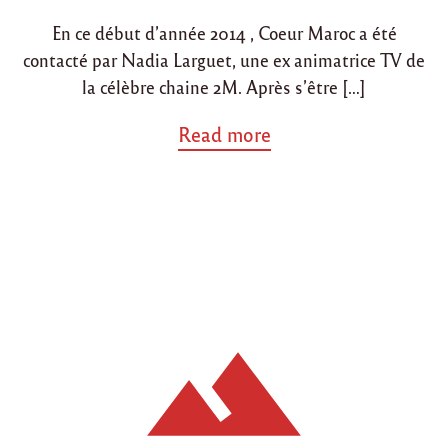
i
o
En ce début d’année 2014 , Coeur Maroc a été
n
n
contacté par Nadia Larguet, une ex animatrice TV de
la célèbre chaine 2M. Après s’être […]
a
Read more
b
o
u
t
"
U
n
g
r
a
n
d
m
e
r
c