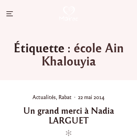
Menu
Skip
to
Étiquette :
école Ain
content
Khalouyia
P
P
Actualités
,
Rabat
22 mai 2014
o
o
Un grand merci à Nadia
s
s
LARGUET
t
t
e
e
d
d