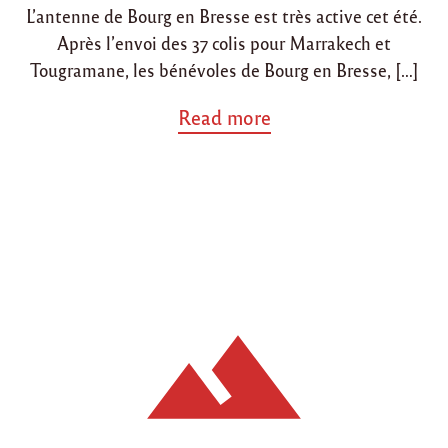
i
L’antenne de Bourg en Bresse est très active cet été.
r
Après l’envoi des 37 colis pour Marrakech et
"
Tougramane, les bénévoles de Bourg en Bresse, […]
a
Read more
b
o
u
t
"
N
o
u
v
e
l
e
n
v
o
i
d