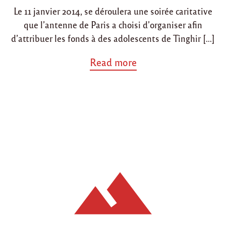
Le 11 janvier 2014, se déroulera une soirée caritative
que l’antenne de Paris a choisi d’organiser afin
d’attribuer les fonds à des adolescents de Tinghir […]
a
Read more
b
o
u
t
"
1
1
j
a
n
v
i
e
r
2
0
1