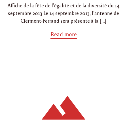
Affiche de la fête de l’égalité et de la diversité du 14
septembre 2013 Le 14 septembre 2013, l’antenne de
Clermont-Ferrand sera présente à la […]
a
Read more
b
o
u
t
"
1
4
s
e
p
t
e
m
b
r
e
2