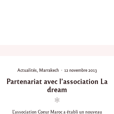
4
,
l
’
A
n
t
e
n
n
e
d
e
P
P
P
Actualités
,
Marrakech
12 novembre 2013
a
o
o
r
Partenariat avec l’association La
i
s
s
s
dream
t
t
o
e
e
r
d
d
g
a
i
o
n
L’association Coeur Maroc a établi un nouveau
n
n