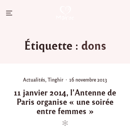
Menu
Skip
to
Étiquette :
dons
content
P
P
Actualités
,
Tinghir
16 novembre 2013
o
o
11 janvier 2014, l’Antenne de
s
s
Paris organise « une soirée
t
t
e
e
entre femmes »
d
d
i
o
n
n