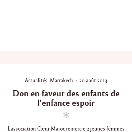
0
1
3
,
f
ê
t
e
d
e
l
’
é
g
P
P
Actualités
,
Marrakech
20 août 2013
a
o
o
l
Don en faveur des enfants de
i
s
s
t
l’enfance espoir
t
t
é
e
e
e
d
d
t
d
i
o
e
L’association Cœur Maroc remercie 2 jeunes femmes
n
n