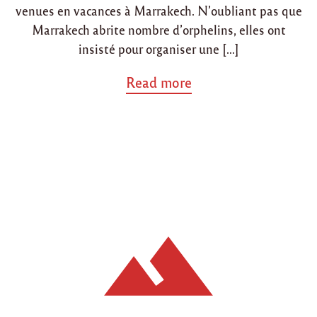
l
venues en vacances à Marrakech. N’oubliant pas que
a
d
Marrakech abrite nombre d’orphelins, elles ont
i
insisté pour organiser une […]
v
e
a
Read more
r
b
s
o
i
u
t
t
é
"
à
D
C
o
l
n
e
e
r
n
m
f
o
a
n
v
t
e
F
u
e
r
r
d
r