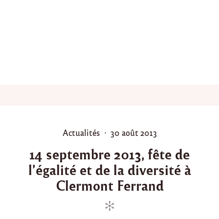
v
s
e
c
»
l
"
’
a
s
s
o
c
i
a
t
i
P
P
Actualités
30 août 2013
o
o
o
n
14 septembre 2013, fête de
L
s
s
a
l’égalité et de la diversité à
t
t
d
e
e
Clermont Ferrand
r
d
d
e
a
i
o
m
n
n
"