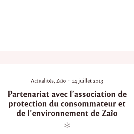
e
l
’
a
n
t
e
n
n
e
d
e
B
o
P
P
Actualités
,
Zaîo
14 juillet 2013
u
o
o
r
Partenariat avec l’association de
g
s
s
e
protection du consommateur et
t
t
n
e
e
de l’environnement de Zaîo
B
d
d
r
e
i
o
s
n
n
s