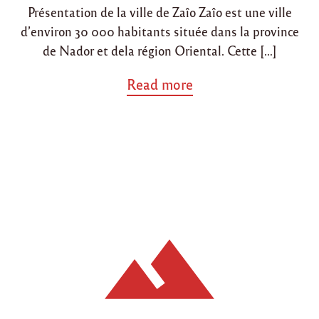
e
Présentation de la ville de Zaîo Zaîo est une ville
à
d’environ 30 000 habitants située dans la province
d
de Nador et dela région Oriental. Cette […]
e
s
t
a
Read more
i
b
n
o
a
u
t
t
i
"
o
P
n
a
d
r
e
t
T
e
a
n
z
a
a
r
"
i
a
t
a