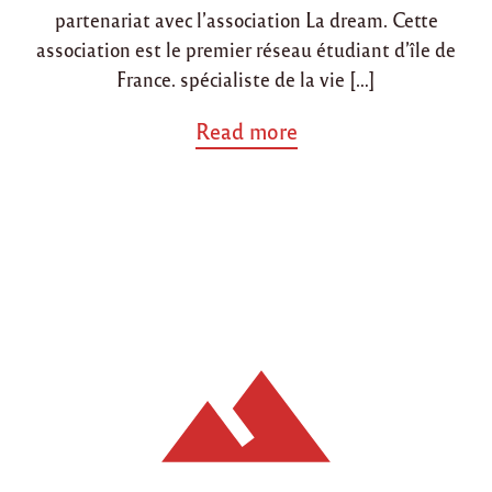
i
partenariat avec l’association La dream. Cette
s
e
association est le premier réseau étudiant d’île de
«
France. spécialiste de la vie […]
u
a
Read more
n
b
e
o
s
u
o
t
i
"
r
P
é
a
e
r
e
t
n
e
t
n
r
a
e
r
f
i
e
a
m
t
m
a
e