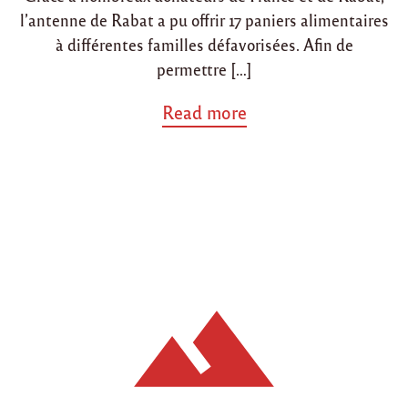
l’antenne de Rabat a pu offrir 17 paniers alimentaires
à différentes familles défavorisées. Afin de
permettre […]
a
Read more
b
o
u
t
"
A
n
t
e
n
n
e
d
e
R
a
b