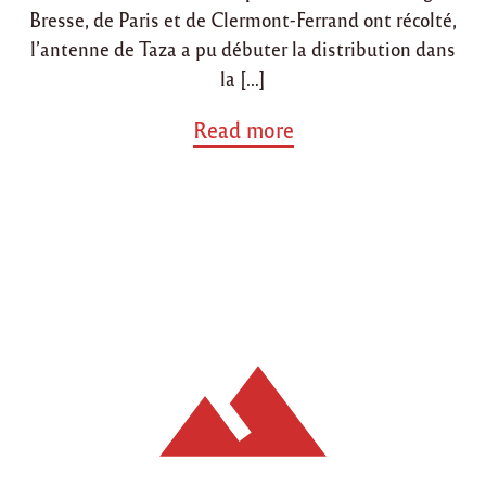
r
Bresse, de Paris et de Clermont-Ferrand ont récolté,
s
a
l’antenne de Taza a pu débuter la distribution dans
l
la […]
i
m
a
Read more
e
b
n
o
t
u
a
t
i
"
r
D
e
i
s
s
"
t
r
i
b
u
t
i
o
n