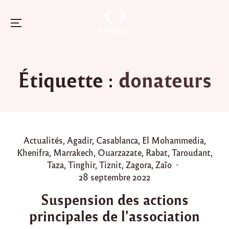
Menu
Skip
to
Étiquette :
donateurs
content
P
Actualités
,
Agadir
,
Casablanca
,
El Mohammedia
,
o
Khenifra
,
Marrakech
,
Ouarzazate
,
Rabat
,
Taroudant
,
s
Taza
,
Tinghir
,
Tiznit
,
Zagora
,
Zaîo
t
P
28 septembre 2022
e
o
Suspension des actions
d
s
principales de l’association
i
t
n
e