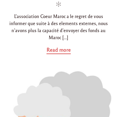
d
o
L’association Coeur Maroc a le regret de vous
n
informer que suite à des elements externes, nous
n’avons plus la capacité d’envoyer des fonds au
Maroc […]
a
Read more
b
o
u
t
"
S
u
s
p
e
n
s
i