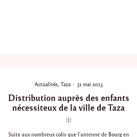
a
t
,
R
a
m
a
d
a
n
2
0
1
4
P
P
Actualités
,
Taza
31 mai 2013
:
o
o
L
Distribution auprès des enfants
e
s
s
s
nécessiteux de la ville de Taza
t
t
p
e
e
a
d
d
n
i
i
o
e
Suite aux nombreux colis que l’antenne de Bourg en
n
n