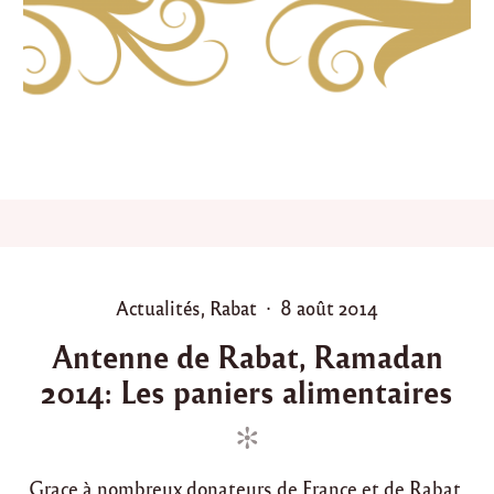
d
e
l
’
a
n
n
é
e
2
0
1
5
"
P
P
Actualités
,
Rabat
8 août 2014
o
o
Antenne de Rabat, Ramadan
s
s
2014: Les paniers alimentaires
t
t
e
e
d
d
i
o
Grace à nombreux donateurs de France et de Rabat,
n
n