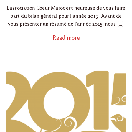
d
d
e
L’association Coeur Maroc est heureuse de vous faire
l
i
o
’
part du bilan général pour l’année 2015! Avant de
n
n
a
vous présenter un résumé de l’année 2015, nous […]
s
s
a
Read more
o
b
c
o
i
u
a
t
t
"
i
B
o
i
n
l
"
a
n
g
é
n
é
r
a
l