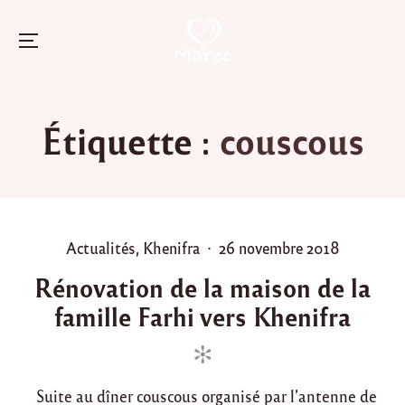
Menu
Skip
to
Étiquette :
couscous
content
P
P
Actualités
,
Khenifra
26 novembre 2018
o
o
Rénovation de la maison de la
s
s
famille Farhi vers Khenifra
t
t
e
e
d
d
i
o
Suite au dîner couscous organisé par l’antenne de
n
n