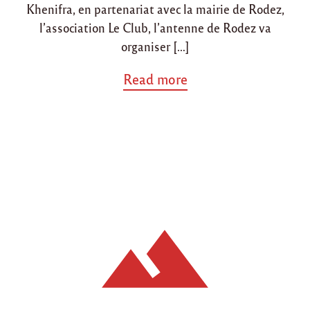
Khenifra, en partenariat avec la mairie de Rodez,
v
e
l’association Le Club, l’antenne de Rodez va
r
organiser […]
s
K
a
Read more
h
b
e
o
n
u
i
t
f
"
r
S
a
o
"
i
r
é
e
c
o
u
s
c
o