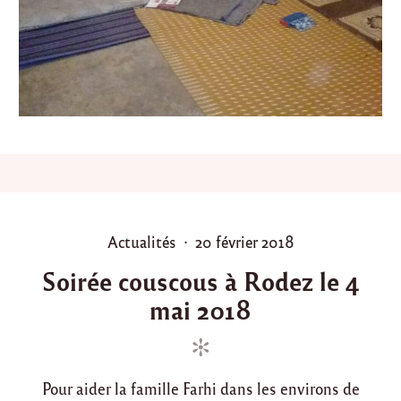
l
a
m
a
i
s
o
n
d
e
l
a
f
a
P
P
Actualités
20 février 2018
m
o
o
i
Soirée couscous à Rodez le 4
l
s
s
l
mai 2018
t
t
e
e
e
F
d
d
a
r
i
o
h
Pour aider la famille Farhi dans les environs de
n
n
i