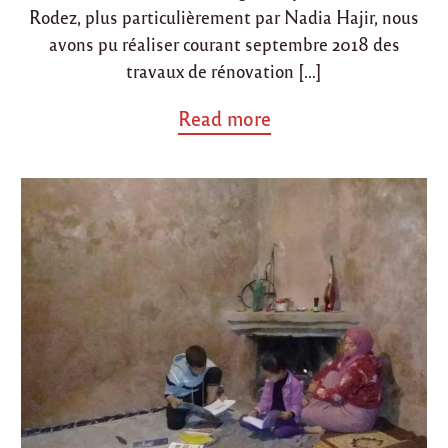
Rodez, plus particulièrement par Nadia Hajir, nous
avons pu réaliser courant septembre 2018 des
travaux de rénovation […]
a
Read more
b
o
u
t
"
R
é
n
o
v
a
t
i
o
n
d
e