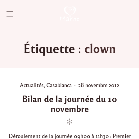
Menu
Skip
to
Étiquette :
clown
content
P
P
Actualités
,
Casablanca
28 novembre 2012
o
o
Bilan de la journée du 10
s
s
novembre
t
t
e
e
d
d
i
o
Déroulement de la journée 09h00 à 11h30 : Premier
n
n