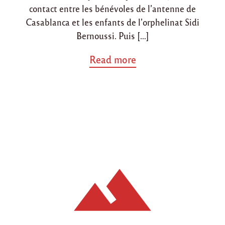
contact entre les bénévoles de l’antenne de
Casablanca et les enfants de l’orphelinat Sidi
Bernoussi. Puis […]
a
Read more
b
o
u
t
"
B
i
l
a
n
d
e
l
a
j
o
u