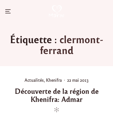
Menu
Skip
to
Étiquette :
clermont-
content
ferrand
P
P
Actualités
,
Khenifra
22 mai 2013
o
o
Découverte de la région de
s
s
Khenifra: Admar
t
t
e
e
d
d