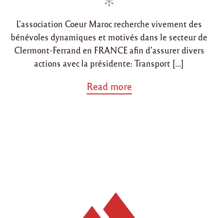
d
d
2
à
i
o
C
L’association Coeur Maroc recherche vivement des
n
n
l
bénévoles dynamiques et motivés dans le secteur de
e
r
Clermont-Ferrand en FRANCE afin d’assurer divers
m
actions avec la présidente: Transport […]
o
n
a
Read more
t
b
-
o
F
u
e
t
r
"
r
R
a
e
n
c
d
h
(
e
6
r
3
c
)
h
"
e