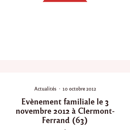
e
b
é
n
é
v
o
l
e
s
e
n
F
r
a
n
P
P
Actualités
10 octobre 2012
c
o
o
e
Evènement familiale le 3
"
s
s
novembre 2012 à Clermont-
t
t
e
e
Ferrand (63)
d
d
i
o