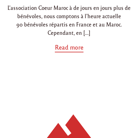
i
o
r
L’association Coeur Maroc à de jours en jours plus de
n
n
m
bénévoles, nous comptons à l’heure actuelle
o
n
90 bénévoles répartis en France et au Maroc.
t
Cependant, en […]
-
F
a
Read more
e
b
r
o
r
u
a
t
n
"
d
R
"
e
c
h
e
r
c
h
e
d