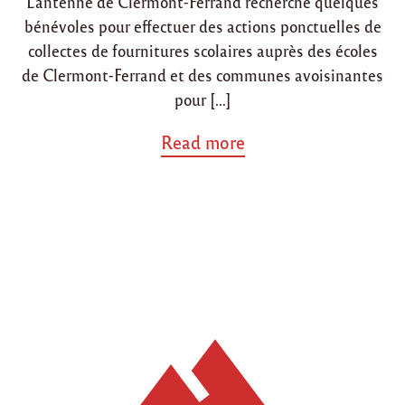
L’antenne de Clermont-Ferrand recherche quelques
n
n
r
bénévoles pour effectuer des actions ponctuelles de
"
collectes de fournitures scolaires auprès des écoles
de Clermont-Ferrand et des communes avoisinantes
pour […]
a
Read more
b
o
u
t
"
R
e
c
h
e
r
c
h
e
u