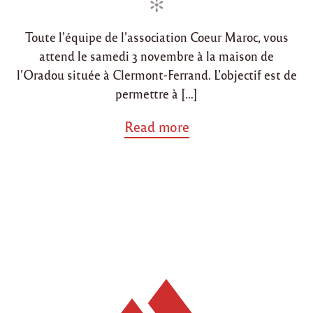
n
n
Toute l’équipe de l’association Coeur Maroc, vous
attend le samedi 3 novembre à la maison de
l’Oradou située à Clermont-Ferrand. L’objectif est de
permettre à […]
a
Read more
b
o
u
t
"
E
v
è
n
e
m
e
n
t