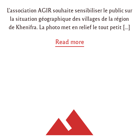
i
o
L’association AGIR souhaite sensibiliser le public sur
n
n
la situation géographique des villages de la région
de Khenifra. La photo met en relief le tout petit […]
a
Read more
b
o
u
t
"
D
é
c
o
u
v
e
r
t
e
d