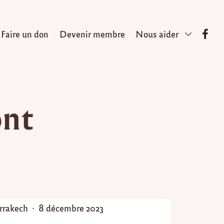
Faire un don
Devenir membre
Nous aider
nt
P
rakech
8 décembre 2023
o