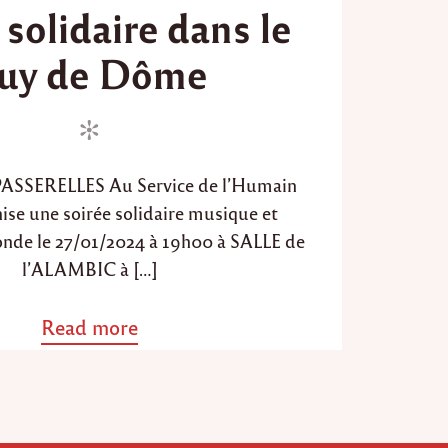
 solidaire dans le
s
t
uy de Dôme
e
d
o
n
 PASSERELLES Au Service de l’Humain
se une soirée solidaire musique et
onde le 27/01/2024 à 19h00 à SALLE de
l’ALAMBIC à […]
Read more
a
b
o
u
t
"
S