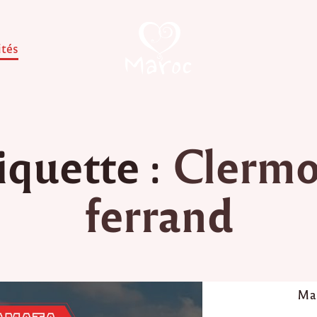
ités
iquette :
Clermo
ferrand
P
Mar
o