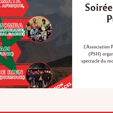
Soirée
s
t
P
e
d
i
n
L’Association
(PSH) organi
spectacle du m