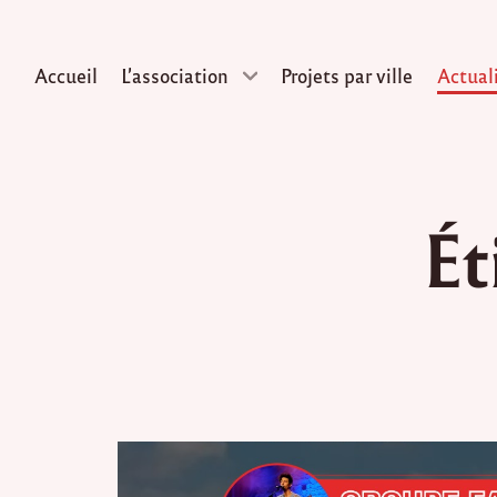
Accueil
L’association
Projets par ville
Actual
Skip
to
Ét
content