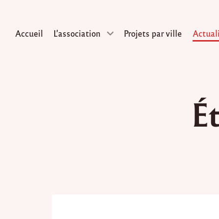
Accueil
L’association
Projets par ville
Actual
Skip
to
Ét
content