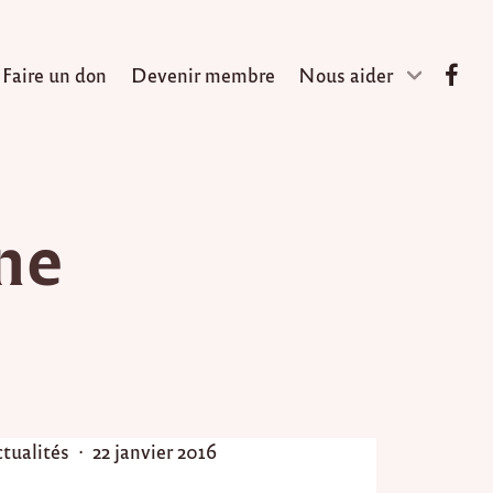
Faire un don
Devenir membre
Nous aider
ne
P
tualités
22 janvier 2016
o