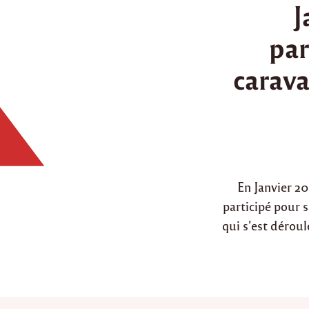
J
s
t
par
e
d
carava
i
n
En Janvier 2
participé pour 
qui s’est déroul