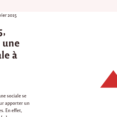
vier 2015
5,
à une
le à
ne sociale se
ur apporter un
. En effet,