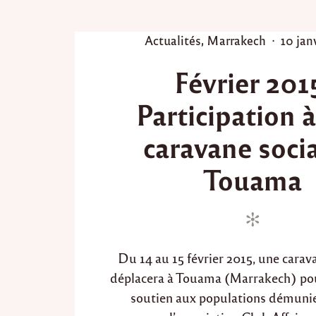
P
P
Actualités
,
Marrakech
10 jan
o
o
Février 201
s
s
t
t
Participation 
e
e
d
d
caravane socia
i
o
n
n
Touama
Du 14 au 15 février 2015, une carava
déplacera à Touama (Marrakech) po
soutien aux populations démunies