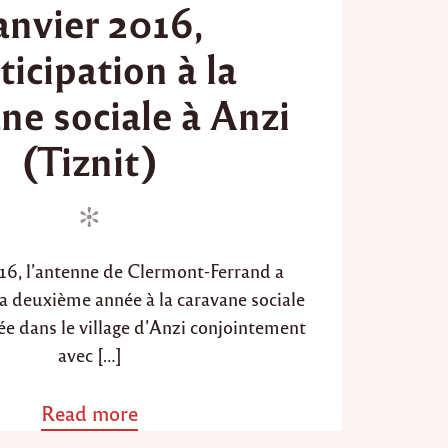
anvier 2016,
s
t
ticipation à la
e
d
ne sociale à Anzi
o
n
(Tiznit)
016, l’antenne de Clermont-Ferrand a
sa deuxième année à la caravane sociale
ée dans le village d’Anzi conjointement
avec […]
Read more
a
b