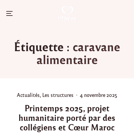
Menu
Skip
to
Étiquette :
caravane
content
alimentaire
P
P
Actualités
,
Les structures
4 novembre 2025
o
o
Printemps 2025, projet
s
s
humanitaire porté par des
t
t
e
e
collégiens et Cœur Maroc
d
d