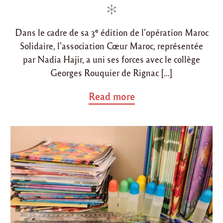
i
o
n
n
Dans le cadre de sa 3ᵉ édition de l’opération Maroc
Solidaire, l’association Cœur Maroc, représentée
par Nadia Hajir, a uni ses forces avec le collège
Georges Rouquier de Rignac […]
a
Read more
b
o
u
t
"
P
r
i
n
t
e
m
p