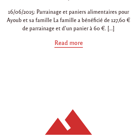
o
16/06/2015: Parrainage et paniers alimentaires pour
n
Ayoub et sa famille La famille a bénéficié de 127,60 €
de parrainage et d’un panier à 60 €. […]
a
Read more
b
o
u
t
"
R
é
s
u
m
é
d
e
s
a
c