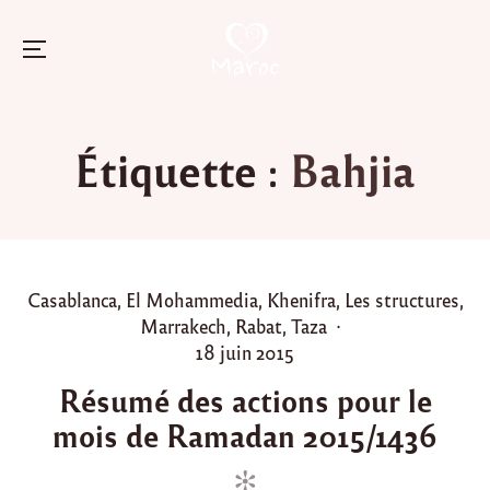
Menu
Skip
to
Étiquette :
Bahjia
content
P
Casablanca
,
El Mohammedia
,
Khenifra
,
Les structures
,
o
Marrakech
,
Rabat
,
Taza
s
P
18 juin 2015
t
o
Résumé des actions pour le
e
s
mois de Ramadan 2015/1436
d
t
i
e
n
d