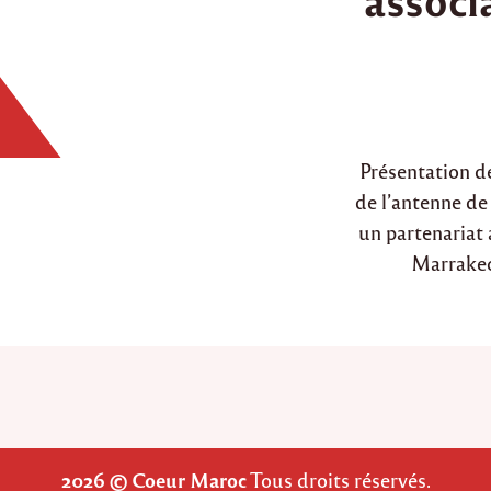
d
i
n
Présentation d
de l’antenne d
un partenariat 
Marrakech
2026 © Coeur Maroc
Tous droits réservés.