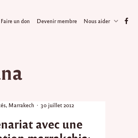
Faire un don
Devenir membre
Nous aider
una
P
tés
,
Marrakech
30 juillet 2012
o
enariat avec une
s
t
ation marrakchia:
e