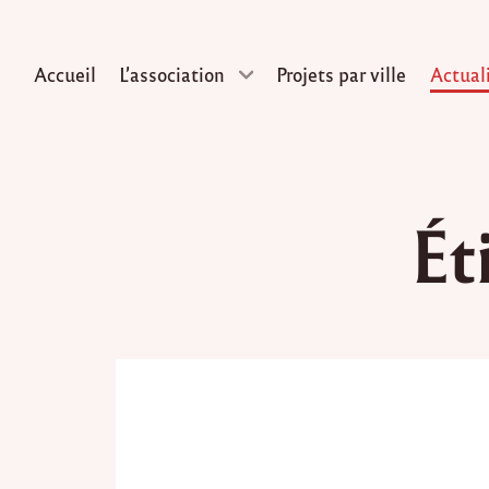
Accueil
L’association
Projets par ville
Actual
Skip
to
Ét
content