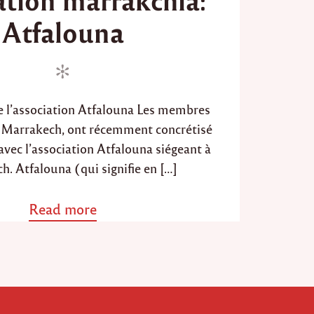
d
Atfalouna
o
n
e l’association Atfalouna Les membres
e Marrakech, ont récemment concrétisé
avec l’association Atfalouna siégeant à
. Atfalouna (qui signifie en […]
Read more
a
b
o
u
t
"
P
a