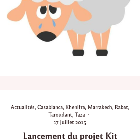
o
n
d
e
s
a
c
t
i
o
n
s
p
r
i
n
c
i
P
Actualités
,
Casablanca
,
Khenifra
,
Marrakech
,
Rabat
,
p
o
Taroudant
,
Taza
a
l
s
P
17 juillet 2015
e
t
o
s
Lancement du projet Kit
e
s
d