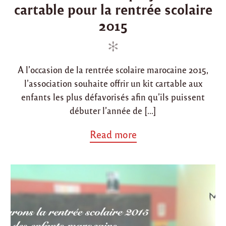
cartable pour la rentrée scolaire
d
t
e
l
i
e
2015
’
n
d
a
o
s
s
n
o
A l’occasion de la rentrée scolaire marocaine 2015,
c
l’association souhaite offrir un kit cartable aux
i
a
enfants les plus défavorisés afin qu’ils puissent
t
débuter l’année de […]
i
o
n
a
Read more
"
b
o
u
t
"
L
a
n
c