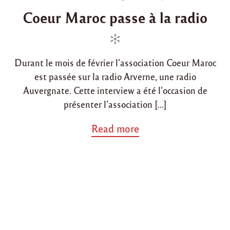
"
o
o
Coeur Maroc passe à la radio
s
s
t
t
e
e
d
d
Durant le mois de février l’association Coeur Maroc
i
o
est passée sur la radio Arverne, une radio
n
n
Auvergnate. Cette interview a été l’occasion de
présenter l’association […]
a
Read more
b
o
u
t
"
C
o
e
u
r