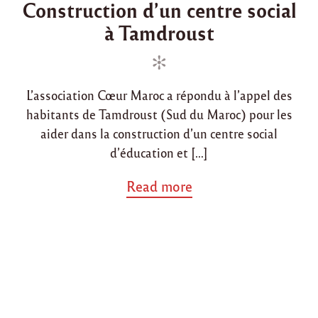
Construction d’un centre social
p
s
s
o
à Tamdroust
t
t
u
e
e
r
d
d
l
a
i
o
r
L’association Cœur Maroc a répondu à l’appel des
n
n
e
habitants de Tamdroust (Sud du Maroc) pour les
n
t
aider dans la construction d’un centre social
r
d’éducation et […]
é
e
a
Read more
s
b
c
o
o
u
l
t
a
"
i
C
r
o
e
n
2
s
0