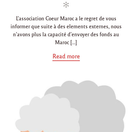
d
o
L’association Coeur Maroc a le regret de vous
n
informer que suite à des elements externes, nous
n’avons plus la capacité d’envoyer des fonds au
Maroc […]
a
Read more
b
o
u
t
"
S
u
s
p
e
n
s
i