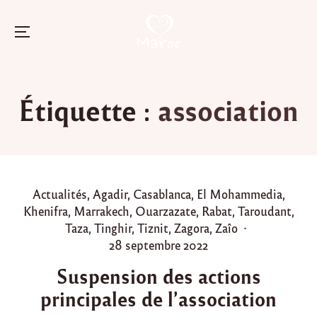
Menu
Skip
to
Étiquette :
association
content
P
Actualités
,
Agadir
,
Casablanca
,
El Mohammedia
,
o
Khenifra
,
Marrakech
,
Ouarzazate
,
Rabat
,
Taroudant
,
s
Taza
,
Tinghir
,
Tiznit
,
Zagora
,
Zaîo
t
P
28 septembre 2022
e
o
Suspension des actions
d
s
principales de l’association
i
t
n
e