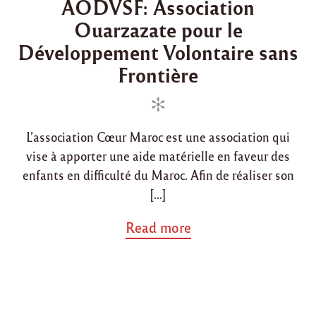
AODVSF: Asso ciatio n
à
s
s
T
Ouarzazate pour le
t
t
a
e
e
Développement Volontaire sans
m
d
d
d
Frontière
r
i
o
o
n
n
u
s
t
L’association Cœur Maroc est une association qui
"
vise à apporter une aide matérielle en faveur des
enfants en difficulté du Maroc. Afin de réaliser son
[…]
a
Read more
b
o
u
t
"
A