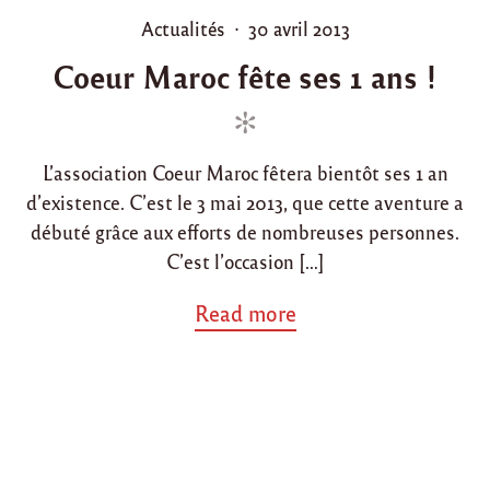
a
P
P
Actualités
30 avril 2013
z
o
o
a
Coeur Maroc fête ses 1 ans !
t
s
s
e
t
t
p
e
e
o
d
d
u
L’association Coeur Maroc fêtera bientôt ses 1 an
r
i
o
l
d’existence. C’est le 3 mai 2013, que cette aventure a
n
n
e
débuté grâce aux efforts de nombreuses personnes.
D
C’est l’occasion […]
é
v
e
a
Read more
l
b
o
o
p
u
p
t
e
"
m
C
e
o
n
e