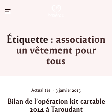
Menu
Skip
to
Étiquette :
association
content
un vêtement pour
tous
P
P
Actualités
3 janvier 2015
o
o
Bilan de l’opération kit cartable
s
s
2014 à Taroudant
t
t