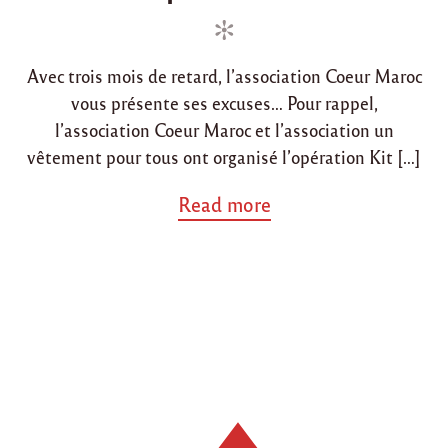
e
e
d
d
i
o
Avec trois mois de retard, l’association Coeur Maroc
n
n
vous présente ses excuses… Pour rappel,
l’association Coeur Maroc et l’association un
vêtement pour tous ont organisé l’opération Kit […]
a
Read more
b
o
u
t
"
B
i
l
a
n
d
e