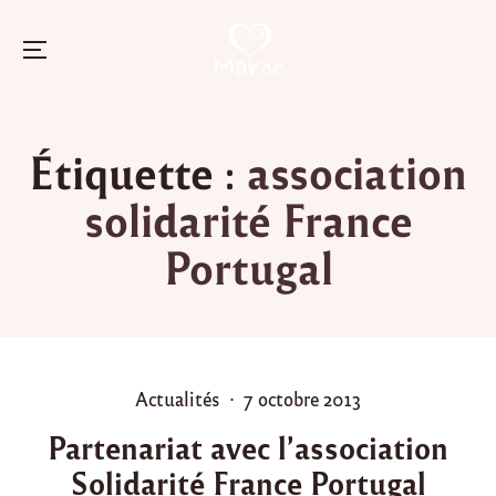
Menu
Skip
to
Étiquette :
association
content
solidarité France
Portugal
P
P
Actualités
7 octobre 2013
o
o
Partenariat avec l’association
s
s
Solidarité France Portugal
t
t