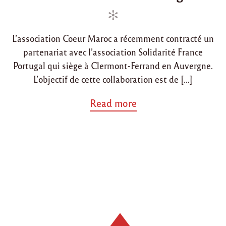
e
e
d
d
i
o
L’association Coeur Maroc a récemment contracté un
n
n
partenariat avec l’association Solidarité France
Portugal qui siège à Clermont-Ferrand en Auvergne.
L’objectif de cette collaboration est de […]
a
Read more
b
o
u
t
"
P
a
r
t
e
n
a