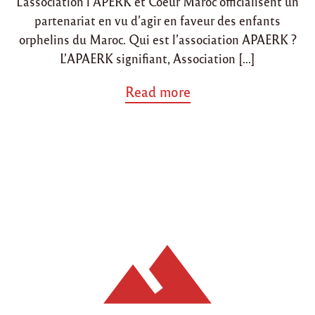
L’association l’APERK et Coeur Maroc officialisent un
n
n
K
partenariat en vu d’agir en faveur des enfants
"
orphelins du Maroc. Qui est l’association APAERK ?
L’APAERK signifiant, Association […]
a
Read more
b
o
u
t
"
P
a
r
t
e
n
a
r
i
a
t