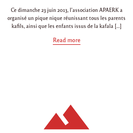
i
o
Ce dimanche 23 juin 2013, l’association APAERK a
n
n
organisé un pique nique réunissant tous les parents
kafils, ainsi que les enfants issus de la kafala […]
a
Read more
b
o
u
t
"
B
i
l
a
n
d
’
u
n
e
p