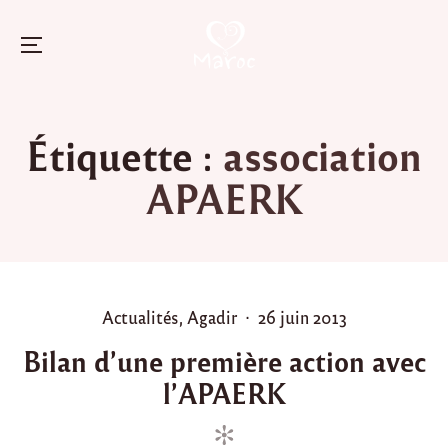
Menu
Skip
to
Étiquette :
association
content
APAERK
P
P
Actualités
,
Agadir
26 juin 2013
o
o
Bilan d’une première action avec
s
s
l’APAERK
t
t
e
e
d
d