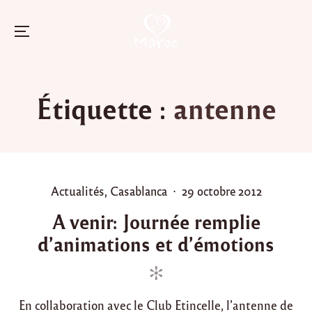
Menu
Skip
to
Étiquette :
antenne
content
P
P
Actualités
,
Casablanca
29 octobre 2012
o
o
A venir: Journée remplie
s
s
d’animations et d’émotions
t
t
e
e
d
d
i
o
En collaboration avec le Club Etincelle, l’antenne de
n
n