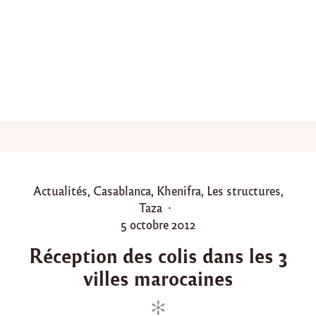
é
e
r
e
m
p
l
i
e
d
’
a
n
i
P
Actualités
,
Casablanca
,
Khenifra
,
Les structures
,
m
o
Taza
a
t
s
P
5 octobre 2012
i
t
o
o
Réception des colis dans les 3
e
s
n
villes marocaines
d
t
s
e
i
e
t
n
d
d