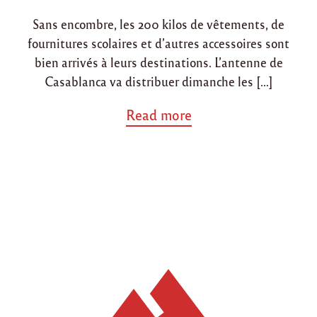
o
’
Sans encombre, les 200 kilos de vêtements, de
é
n
m
fournitures scolaires et d’autres accessoires sont
o
bien arrivés à leurs destinations. L’antenne de
t
i
Casablanca va distribuer dimanche les […]
o
n
a
Read more
s
b
"
o
u
t
"
R
é
c
e
p
t
i
o
n
d