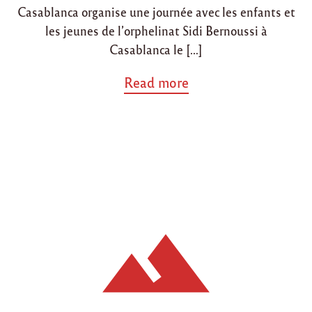
Casablanca organise une journée avec les enfants et
les jeunes de l’orphelinat Sidi Bernoussi à
Casablanca le […]
a
Read more
b
o
u
t
"
A
v
e
n
i
r
:
J
o
u
r
n