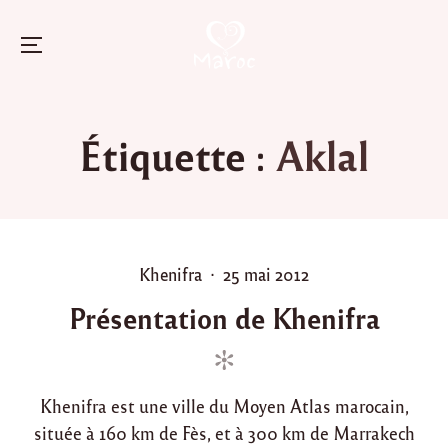
Menu
Skip
to
Étiquette :
Aklal
content
P
P
Khenifra
25 mai 2012
o
o
Présentation de Khenifra
s
s
t
t
e
e
d
d
Khenifra est une ville du Moyen Atlas marocain,
i
o
située à 160 km de Fès, et à 300 km de Marrakech
n
n