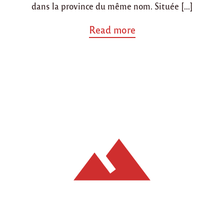
dans la province du même nom. Située […]
a
Read more
b
o
u
t
"
P
r
é
s
e
n
t
a
t
i
o
n
d
e
K