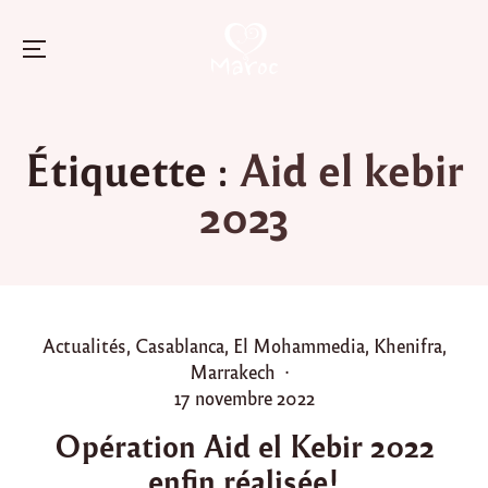
Menu
Skip
to
Étiquette :
Aid el kebir
content
2023
P
Actualités
,
Casablanca
,
El Mohammedia
,
Khenifra
,
o
Marrakech
s
P
17 novembre 2022
t
o
Opération Aid el Kebir 2022
e
s
enfin réalisée!
d
t