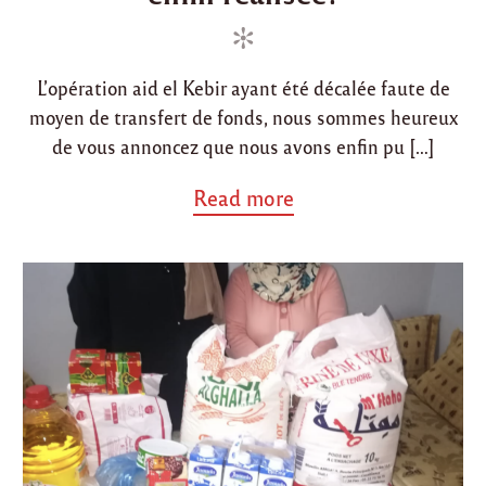
i
e
n
d
o
L’opération aid el Kebir ayant été décalée faute de
n
moyen de transfert de fonds, nous sommes heureux
de vous annoncez que nous avons enfin pu […]
a
Read more
b
o
u
t
"
O
p
é
r
a
t
i
o
n