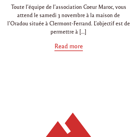
Toute l’équipe de l’association Coeur Maroc, vous
attend le samedi 3 novembre à la maison de
l’Oradou située à Clermont-Ferrand. L’objectif est de
permettre à […]
a
Read more
b
o
u
t
"
E
v
è
n
e
m
e
n
t
f