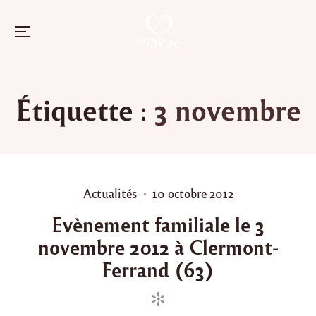
Menu
Skip
to
Étiquette :
3 novembre
content
P
P
Actualités
10 octobre 2012
o
o
Evènement familiale le 3
s
s
novembre 2012 à Clermont-
t
t
e
e
Ferrand (63)
d
d
i
o
n
n