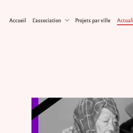
Accueil
L’association
Projets par ville
Actual
Skip
to
content