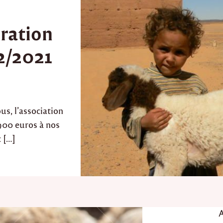
ration
2/2021
ous, l’association
900 euros à nos
 […]
P
A