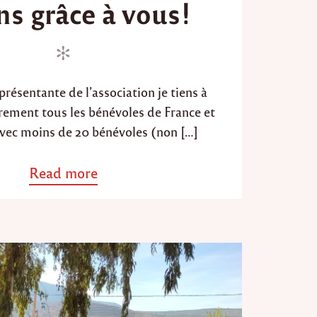
ns grâce à vous!
e
d
o
n
présentante de l’association je tiens à
rement tous les bénévoles de France et
vec moins de 20 bénévoles (non […]
Read more
a
b
o
u
t
"
B
i
l
a
n