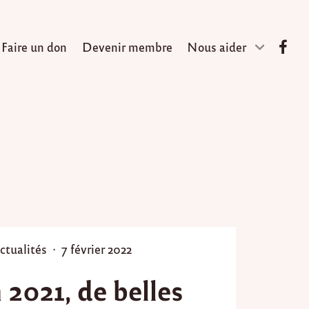
Faire un don
Devenir membre
Nous aider
P
ctualités
7 février 2022
o
 2021, de belles
s
t