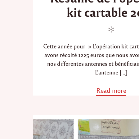
e
t
kit cartable 
d
e
i
d
n
o
n
Cette année pour » L’opération kit car
avons récolté 1225 euros que nous avo
nos différentes antennes et bénéficia
L’antenne […]
Read more
a
b
o
u
t
"
R
é
s