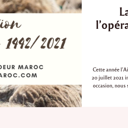
o
L
s
t
l’opér
e
d
i
n
Cette année l’A
20 juillet 2021 
occasion, nous 