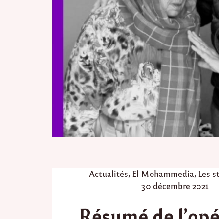
P
Actualités
,
El Mohammedia
,
Les s
o
P
30 décembre 2021
s
o
Résumé de l’opé
t
s