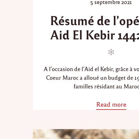
s
P
5 septembre 2021
t
t
o
a
Résumé de l’opé
b
e
s
l
d
t
e
Aid El Kebir 144
i
e
2
n
d
0
2
o
1
n
"
A l’occasion de l’Aid el Kebir, grâce à v
Coeur Maroc a alloué un budget de 1
familles résidant au Maroc
Read more
a
b
o
u
t
"