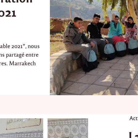
2021
table 2021″, nous
ns partagé entre
ires. Marrakech
P
Act
o
L
s