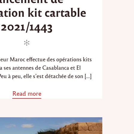
â
t
c
ation kit cartable
e
e
d
à
2021/1443
o
v
o
n
u
s
!
"
eur Maroc effectue des opérations kits
ia ses antennes de Casablanca et El
 à peu, elle s’est détachée de son […]
Read more
a
b
o
u
t
"
L