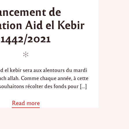
o
t
ancement de
s
c
a
t
ation Aid el Kebir
r
e
t
d
a
1442/2021
o
b
l
n
e
2
0
2
id el kebir sera aux alentours du mardi
1
inch allah. Comme chaque année, à cette
/
1
souhaitons récolter des fonds pour […]
4
4
3
Read more
a
"
b
o
u
t