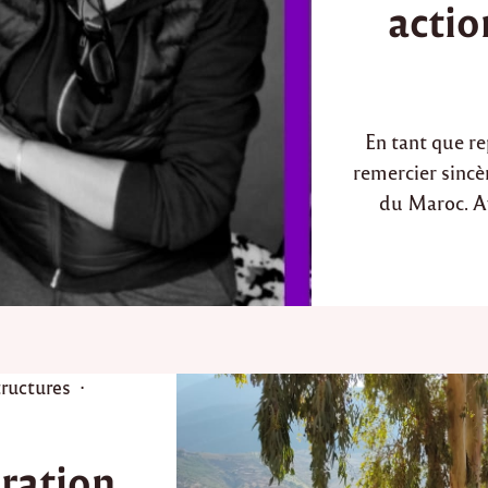
actio
e
d
i
n
En tant que re
remercier sincè
du Maroc. A
tructures
ration