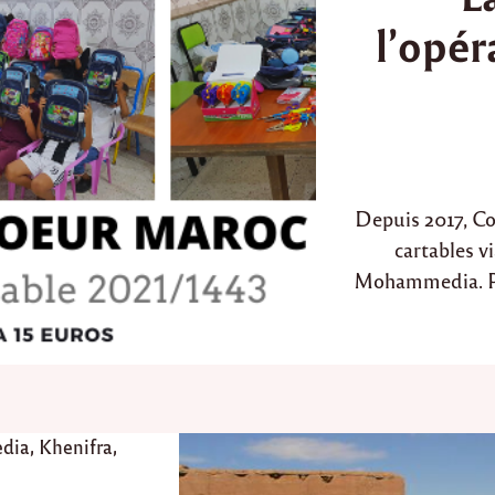
t
l’opér
e
d
i
n
Depuis 2017, Co
cartables v
Mohammedia. Peu
dia
,
Khenifra
,