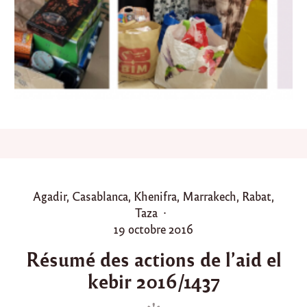
m
a
d
a
n
2
0
2
0
/
1
4
4
1
"
P
Agadir
,
Casablanca
,
Khenifra
,
Marrakech
,
Rabat
,
o
Taza
s
P
19 octobre 2016
t
o
Résumé des actions de l’aid el
e
s
kebir 2016/1437
d
t
i
e