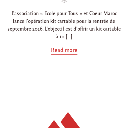
d
d
1
6
i
o
/
L’association « Ecole pour Tous » et Coeur Maroc
n
n
1
lance l’opération kit cartable pour la rentrée de
4
3
septembre 2016. L’objectif est d’offrir un kit cartable
7
à 10 […]
"
a
Read more
b
o
u
t
"
L
a
n
c
e
m
e
n
t