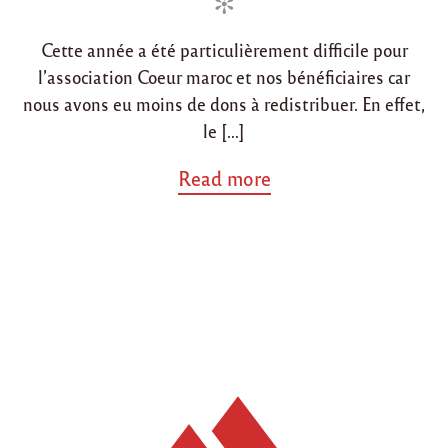
n
d
o
Cette année a été particulièrement difficile pour
n
l’association Coeur maroc et nos bénéficiaires car
nous avons eu moins de dons à redistribuer. En effet,
le […]
a
Read more
b
o
u
t
"
R
é
s
u
m
é
d
e
s