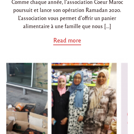
Comme chaque année, l’association Coeur Maroc
o
poursuit et lance son opération Ramadan 2020.
n
L’association vous permet d’offrir un panier
alimentaire à une famille que nous […]
a
Read more
b
o
u
t
"
O
p
é
r
a
t
i
o
n
R
a