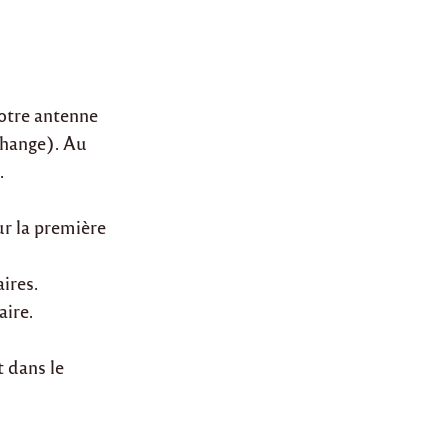
notre antenne
 change). Au
.
ur la première
aires.
aire.
t dans le