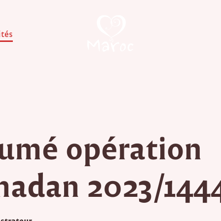
ités
umé opération
adan 2023/144
strateur