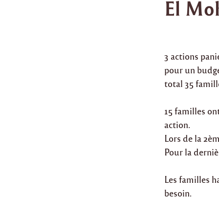
El Mo
3 actions pani
pour un budget
total 35 famil
15 familles on
action.
Lors de la 2èm
Pour la derniè
Les familles h
besoin.