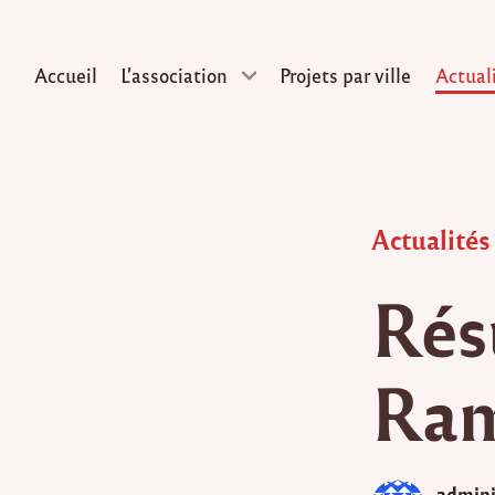
Accueil
L’association
Projets par ville
Actual
Skip
to
content
Posted
Actualités
in
Rés
Ram
admini