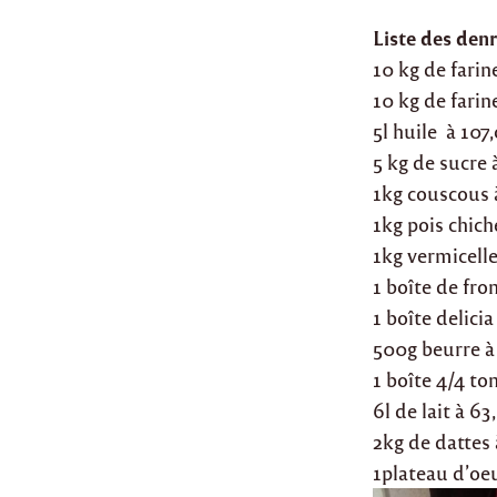
Liste des denr
10 kg de farin
10 kg de farin
5l huile à 107
5 kg de sucre 
1kg couscous 
1kg pois chich
1kg vermicelle
1 boîte de fro
1 boîte delici
500g beurre à
1 boîte 4/4 t
6l de lait à 6
2kg de dattes
1plateau d’oe