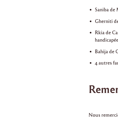
Saniba de
Gherniti d
Rkia de Cas
handicapé
Bahija de C
4 autres f
Remer
Nous remercio