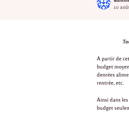
10 aoû
To
A partir de ce
budget moyen 
denrées alimen
rentrée, etc.
Ainsi dans les
budget seulem