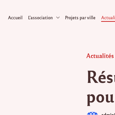
Accueil
L’association
Projets par ville
Actual
Skip
to
content
Posted
Actualités
in
Rés
pou
admini