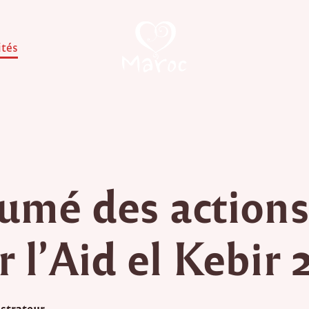
ités
umé des action
r l’Aid el Kebir 
strateur