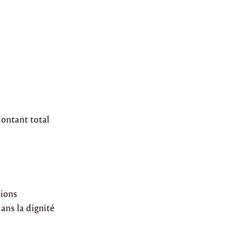
montant total
tions
dans la dignité