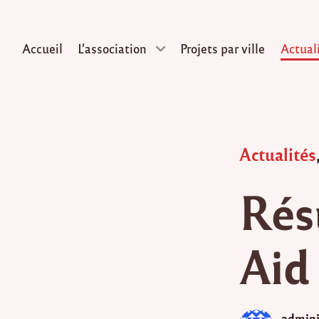
Accueil
L’association
Projets par ville
Actual
Skip
to
content
Posted
Actualités
in
Rés
Aid
admini