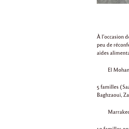
À l’occasion d
peu de réconfo
aides alimenta
El Moha
5 familles (S
Baghzaoui, Za
Marrake
10 familles on