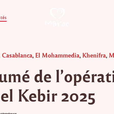
ités
,
Casablanca
,
El Mohammedia
,
Khenifra
,
M
umé de l’opérat
 el Kebir 2025
strateur