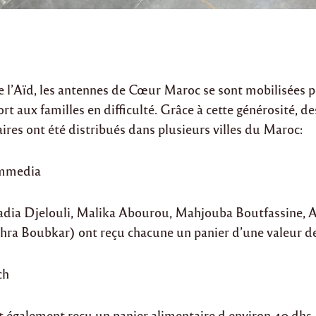
e l’Aïd, les antennes de Cœur Maroc se sont mobilisées p
rt aux familles en difficulté. Grâce à cette générosité, de
ires ont été distribués dans plusieurs villes du Maroc:
mmedia
aadia Djelouli, Malika Abourou, Mahjouba Boutfassine, 
hra Boubkar) ont reçu chacune un panier d’une valeur d
ch
t également reçu un panier alimentaire d environ 40 dhs.