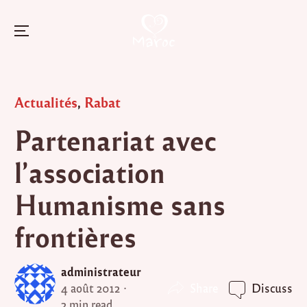
Menu
Skip
to
Posted
Actualités
,
Rabat
content
in
Partenariat avec
l’association
Humanisme sans
frontières
administrateur
Share
4 août 2012
Discuss
2 min read