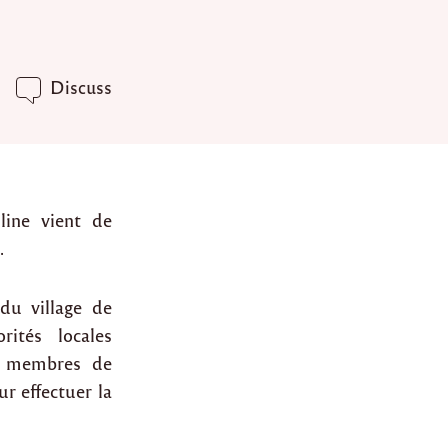
Discuss
ine vient de
.
du village de
ités locales
des membres de
r effectuer la