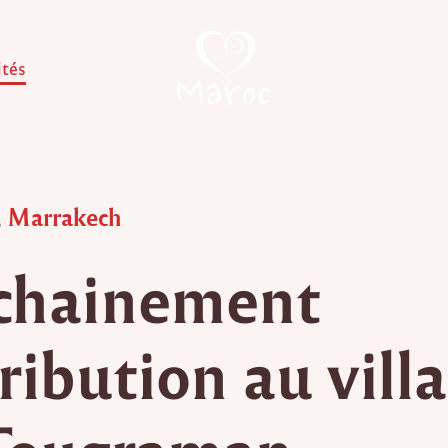
ités
,
Marrakech
chainement
ribution au vill