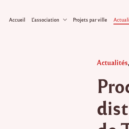
Accueil
L’association
Projets par ville
Actual
Skip
to
content
Posted
Actualités
in
Pro
dist