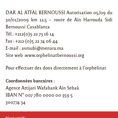
DAR AL ATFAL BERNOUSSI Autorisation 05/09 du
30/01/2009 km 12,5 – route de Aïn Harrouda Sidi
Bernoussi Casablanca
Tél.: +212(0)5 22 73 16 14
Fax : +212 (0)5 22 74 06 44
E-mail :
asmubi@menara.ma
Site web :www.orphelinatbernoussi.org
Pour effectuer des dons directement à l’orphelinat
Coordonnées bancaires :
Agence Attijari Wafabank Aïn Sebaâ
IBAN N° 007 780 0000 00 359 5
300774 34
Post
Next article