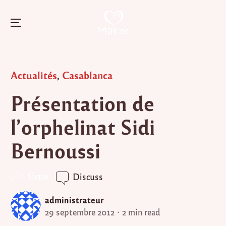
Menu
Skip
to
Posted
Actualités
,
Casablanca
content
in
Présentation de
l’orphelinat Sidi
Bernoussi
Share
Discuss
administrateur
29 septembre 2012
2 min read