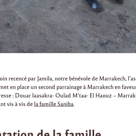
oin recencé par Jamila, notre bénévole de Marrakech, l’a
et en place un second parrainage à Marrakech en faveur 
sse : Douar laasakra- Oulad M’taa- El Haouz – Marrak
nt vis à vis de
la famille Saniba
.
tation de la famille