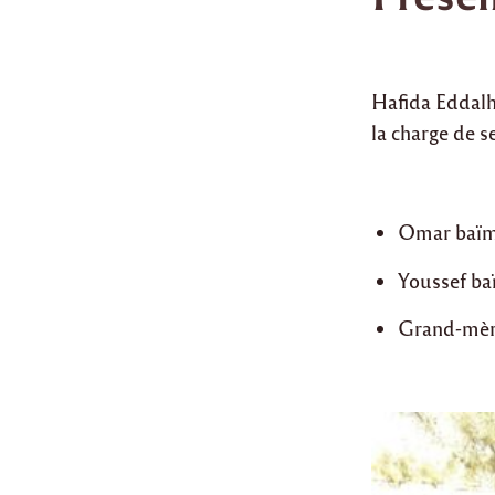
Hafida Eddalh 
la charge de s
Omar baïmo
Youssef ba
Grand-mère