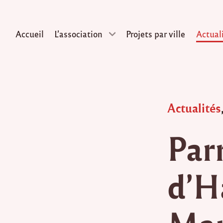
Accueil
L’association
Projets par ville
Actual
Skip
to
content
Posted
Actualités
in
Parr
d’H