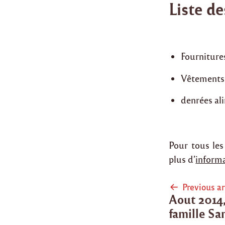
Liste de
Fournitures
Vêtements 
denrées ali
Pour tous les
plus d’
informa
Post
Previous ar
Aout 2014,
naviga
famille S