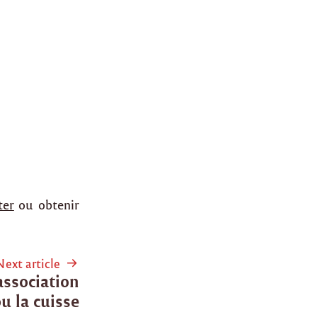
ter
ou obtenir
Next article
association
u la cuisse