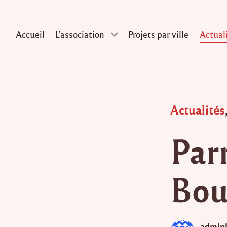
Accueil
L’association
Projets par ville
Actual
Skip
to
content
Posted
Actualités
in
Par
Bou
admini