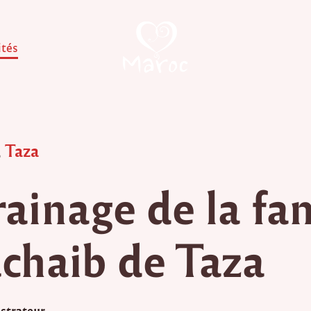
ités
,
Taza
rainage de la fam
chaib de Taza
strateur