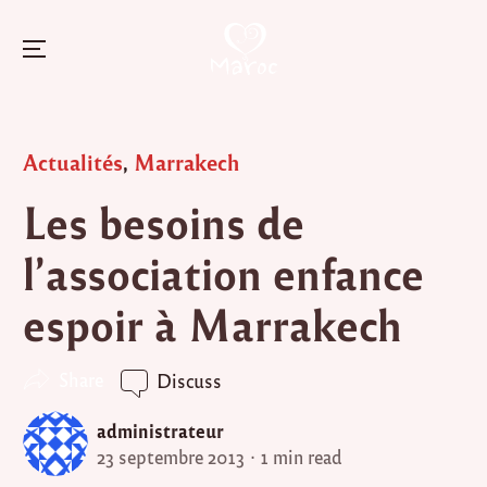
Menu
Skip
to
Posted
Actualités
,
Marrakech
content
in
Les besoins de
l’association enfance
espoir à Marrakech
Share
Discuss
administrateur
23 septembre 2013
1 min read