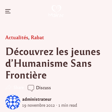
Menu
Skip
to
Posted
Actualités
,
Rabat
content
in
Découvrez les jeunes
d’Humanisme Sans
Frontière
Share
Discuss
administrateur
19 novembre 2012
1 min read