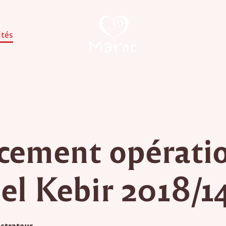
ités
cement opérati
 el Kebir 2018/1
strateur