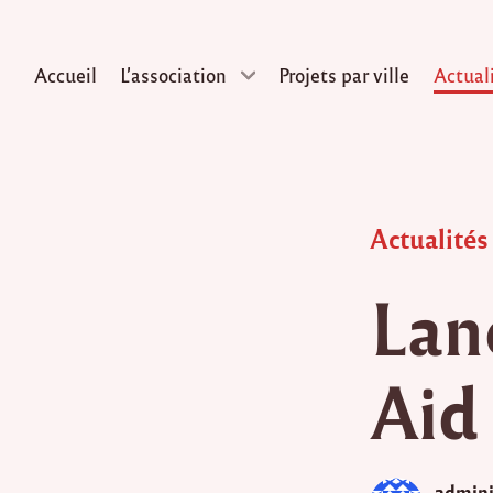
Accueil
L’association
Projets par ville
Actual
Skip
to
content
Posted
Actualités
in
Lan
Aid
admini