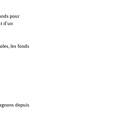
fonds pour
at d’un
oles, les fonds
pagnons depuis