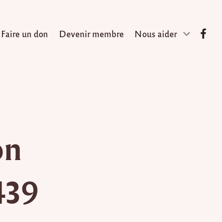
Faire un don
Devenir membre
Nous aider
on
439