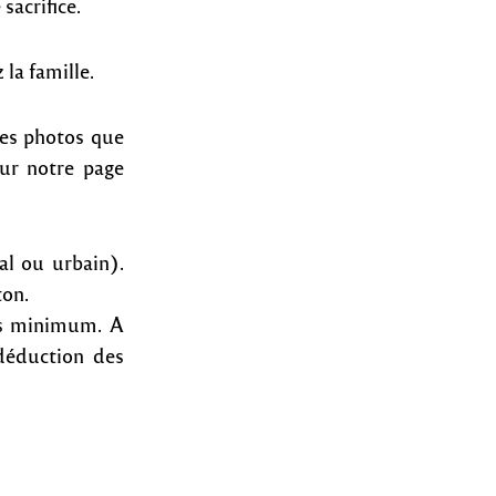
sacrifice.
la famille.
ues photos que
sur notre page
al ou urbain).
ton.
ns minimum. A
 déduction des