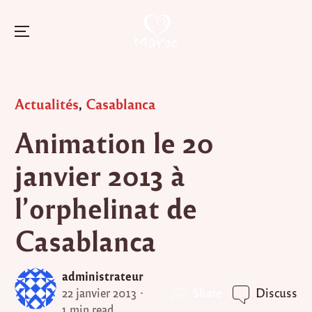
Menu
Skip
to
Posted
Actualités
,
Casablanca
content
in
Animation le 20
janvier 2013 à
l’orphelinat de
Casablanca
administrateur
Share
22 janvier 2013
Discuss
1 min read