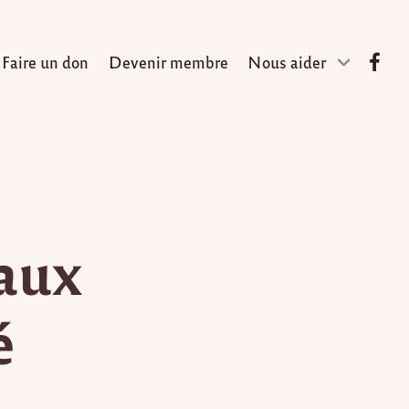
Faire un don
Devenir membre
Nous aider
 aux
é