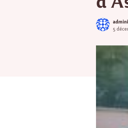
d’A
admini
5 déce