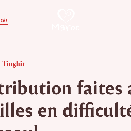
ités
,
Tinghir
tribution faites
lles en difficult