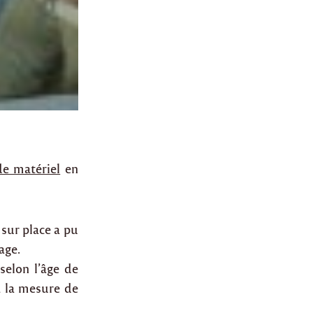
de matériel
en
ur place a pu
age.
elon l’âge de
à la mesure de