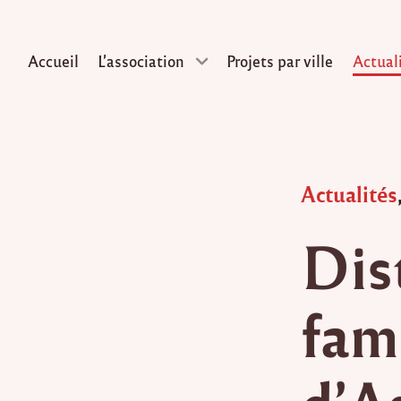
Accueil
L’association
Projets par ville
Actual
Skip
to
content
Posted
Actualités
in
Dis
fami