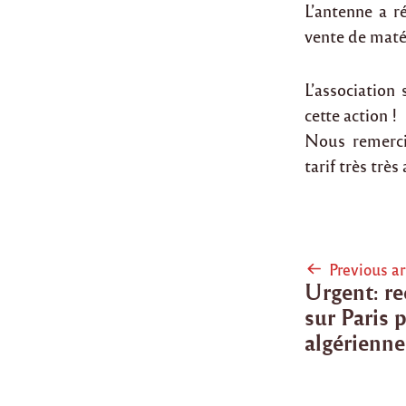
L’antenne a r
vente de maté
L’association
cette action !
Nous remerci
tarif très très 
Post
Previous ar
Urgent: re
naviga
sur Paris
algérienn