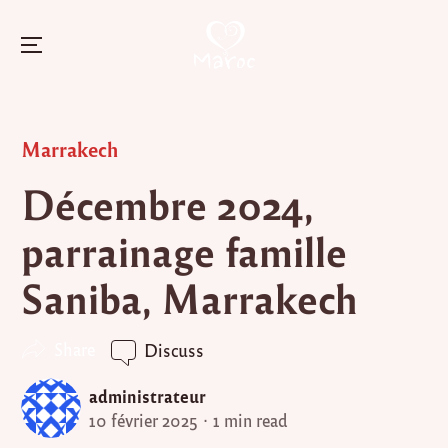
Menu
Skip
to
Posted
Marrakech
content
in
Décembre 2024,
parrainage famille
Saniba, Marrakech
Share
Discuss
administrateur
10 février 2025
1 min read