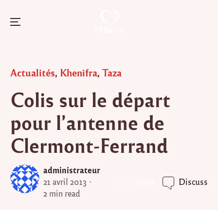
Menu
Skip
to
Posted
Actualités
,
Khenifra
,
Taza
content
in
Colis sur le départ
pour l’antenne de
Clermont-Ferrand
administrateur
Share
21 avril 2013
Discuss
2 min read