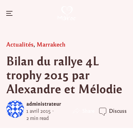
Menu
Skip
to
Posted
Actualités
,
Marrakech
content
in
Bilan du rallye 4L
trophy 2015 par
Alexandre et Mélodie
administrateur
Share
1 avril 2015
Discuss
2 min read