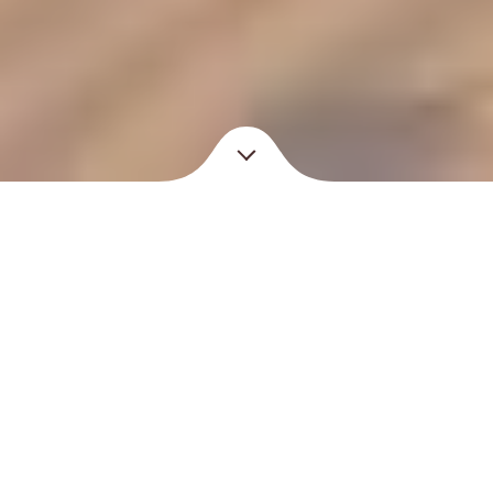
Présentation
Coeur Maroc
L’association Coeur Maroc est une association
française à but non lucratif créée en mai 2012 qui
siège à Lyon. Elle a pour mission de soutenir les